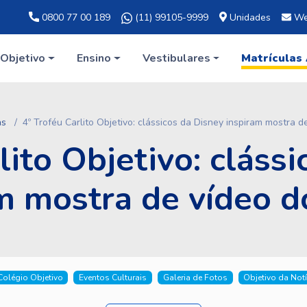
0800 77 00 189
(11) 99105-9999
Unidades
We
Objetivo
Ensino
Vestibulares
Matrículas
as
4º Troféu Carlito Objetivo: clássicos da Disney inspiram mostra d
lito Objetivo: cláss
m mostra de vídeo d
Colégio Objetivo
Eventos Culturais
Galeria de Fotos
Objetivo da Notí