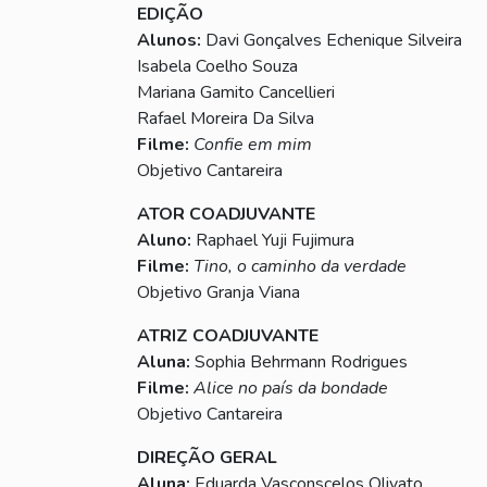
EDIÇÃO
Alunos:
Davi Gonçalves Echenique Silveira
Isabela Coelho Souza
Mariana Gamito Cancellieri
Rafael Moreira Da Silva
Filme:
Confie em mim
Objetivo Cantareira
ATOR COADJUVANTE
Aluno:
Raphael Yuji Fujimura
Filme:
Tino, o caminho da verdade
Objetivo Granja Viana
ATRIZ COADJUVANTE
Aluna:
Sophia Behrmann Rodrigues
Filme:
Alice no país da bondade
Objetivo Cantareira
DIREÇÃO GERAL
Aluna:
Eduarda Vasconscelos Olivato