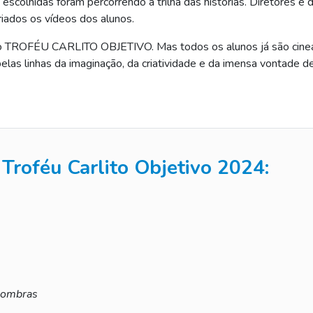
escolhidas foram percorrendo a trilha das histórias. Diretores e d
riados os vídeos dos alunos.
 o TROFÉU CARLITO OBJETIVO. Mas todos os alunos já são cinea
las linhas da imaginação, da criatividade e da imensa vontade de 
Troféu Carlito Objetivo 2024:
sombras