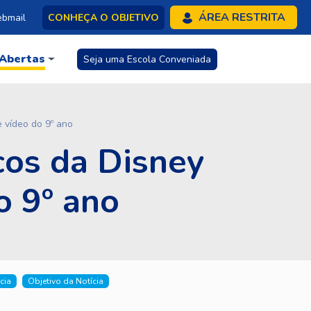
ÁREA RESTRITA
bmail
CONHEÇA O OBJETIVO
 Abertas
Seja uma Escola Conveniada
e vídeo do 9º ano
icos da Disney
o 9º ano
cia
Objetivo da Notícia