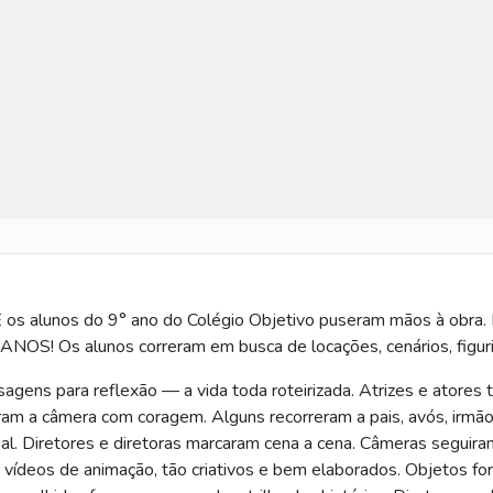
 E os alunos do 9° ano do Colégio Objetivo puseram mãos à obr
Os alunos correram em busca de locações, cenários, figurinos.
agens para reflexão — a vida toda roteirizada. Atrizes e atores t
aram a câmera com coragem. Alguns recorreram a pais, avós, irmão
al. Diretores e diretoras marcaram cena a cena. Câmeras seguira
 vídeos de animação, tão criativos e bem elaborados. Objetos f